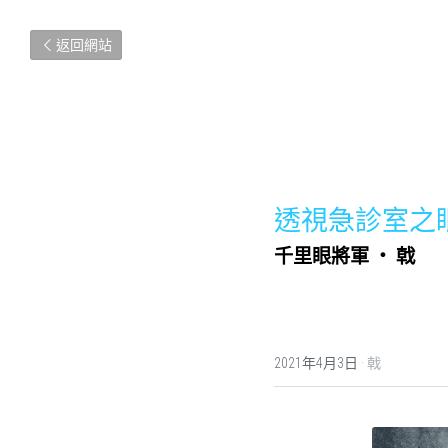
返回網站
透視急診室之
千里眼將軍 ‧ 戟
2021年4月3日
·
戟