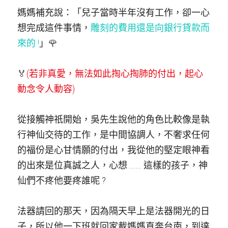
媽媽補充說：「兒子當時半年沒有工作，卻一心
想完成這件事情，
雕刻的費用還是向銀行貸款而
來的 !
」
🌹
🏅​
(若非真愛，無法如此掏心掏肺的付出，起心
動念令人動容)
從接觸神祇開始，吳先生說他的角色比較像是執
行神仙交待的工作，是中間協調人，不奢求任何
的福份是心甘情願的付出，我從他的堅定眼神看
的出來是位真誠之人，心想 ...... 這樣的孩子，神
仙們不疼他要疼誰呢 ?
法器請回的那天，因為隔天早上是法器開光的日
子，所以他一下班就回家載媽媽直奔台南，到達