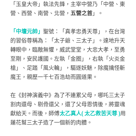
「玉皇大帝」執法先鋒，主宰中營乃「中營、東
營、西營、南營、北營，
五營之首
」。
「中壇元帥」
聖號：「真孝忠勇天尊」，在台灣
的習俗尊稱為：「太子爺、三太子」。達地升天
轉眼中，臨敵無懼，威武堂堂，大忠大孝，至勇
至剛，安民護國。左執「金圈」，右執「火炎金
槍」、足踏「風火輪」，驅逐妖魅，除魔擒怪斬
魔王，親歷一千七百浩劫而圓道果。
在《封神演義中》為了不連累父母，哪吒三太子
割肉還母、剔骨還父，還了父母恩情後，將靈魂
獻給天。而後，師傅
太乙真人( 太乙救苦天尊 )
用
蓮花幫三太子造了一個新的肉體。