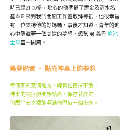
時已經21:00多，貼心的他準備了壽金及清水名
產
🍪🍫​
來到我們關廟工作室敬拜神祇，他很幸福
有一位支持他的好媽媽，事後才知道，青年的他
心中隱藏著一個高遠的夢想，想幫 
🕊️​ 義母
瑤池
金母
蓋一間廟。
築夢踏實 ‧ 點亮神桌上的夢想
每個家的某個地方，總有記憶揮不散，
神桌的銅器把夢想點亮，保存著歷史，
但願平安幸福能灑滿他們每一個夜晚。