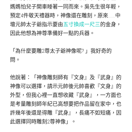
媽媽怕兒子開車睡著一同而來。吳先生很年輕，
預定4件敬天禮器時，神像還在雕刻，原來......中
壇元帥太子爺指示要由
五寸換成一尺三
的金身，
因此他想為神尊準備好一點的兵器。
「為什麼要雕2尊太子爺神像呢? 」我好奇的
問。
他說著：「神像雕刻師有『文身』及『武身』的
神像可以選擇，請示元帥後元帥喜歡『文身』的
外型，但我心裡一直想收藏『武身』，一方面也
是考量雕刻師年紀已高想要把作品留在家中，也
許幾年後還是得雕『武身』，長痛不如短痛，因
此選擇同時雕刻2尊神像」。