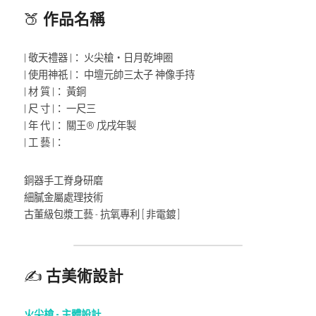
🍑 
作品名稱
| 敬天禮器 |： 火尖槍‧日月乾坤圈
| 使用神祇 |： 中壇元帥三太子 神像手持
| 材 質 |： 黃銅
| 尺 寸 |： 一尺三
| 年 代 |： 關王® 戊戌年製
| 工 藝 |：
銅器手工脊身研磨
細膩金屬處理技術
古董級包漿工藝 - 抗氧專利 [ 非電鍍 ]
✍️ 
古美術設計
火尖槍 - 主體設計