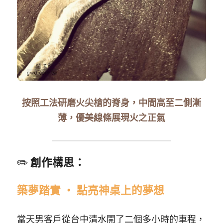
按照工法研磨火尖槍的脊身，中間高至二側漸
薄，優美線條展現火之正氣
✏️ 
創作構思：
築夢踏實 ‧ 點亮神桌上的夢想
當天男客戶從台中清水開了二個多小時的車程，