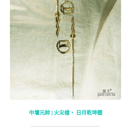
中壇元帥 | 火尖槍‧ 日月乾坤圈