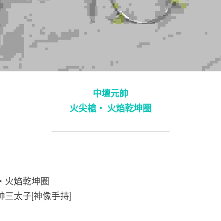
中壇元帥
火尖槍‧ 火焰乾坤圈
槍‧火
焰
乾坤圈
元帥三太子[神像手持]