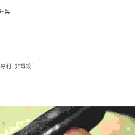
戌年製
利 [ 非電鍍 ]