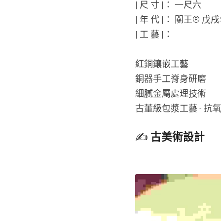
| 尺 寸 |： 一尺六
| 年 代 |： 關王® 戊
| 工 藝 |：
紅銅鑲嵌工藝
銅器手工脊身研磨
細膩金屬處理技術
古董級包漿工藝 - 抗氧專
✍️ 
古美術設計