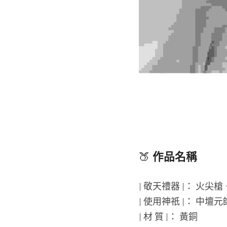
🍑 
作品名稱
| 敬天禮器 |： 火尖
| 使用神祇 |： 中壇
| 材 質 |： 黃銅