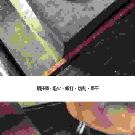
銅托盤 - 退火、鍛打、切割、整平