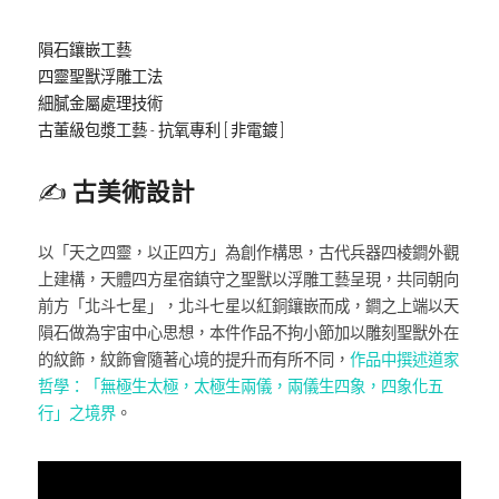
隕石鑲嵌工藝
四靈聖獸浮雕工法
細膩金屬處理技術
古董級包漿工藝 - 抗氧專利 [ 非電鍍 ]
✍️ 
古美術設計
以「天之四靈，以正四方」為創作構思，古代兵器四棱鐧外觀
上建構，天體四方星宿鎮守之聖獸以浮雕工藝呈現，共同朝向
前方「北斗七星」，北斗七星以紅銅鑲嵌而成，鐧之上端以天
隕石做為宇宙中心思想，本件作品不拘小節加以雕刻聖獸外在
的紋飾，紋飾會隨著心境的提升而有所不同，
作品中撰述道家
哲學：「無極生太極，太極生兩儀，兩儀生四象，四象化五
行」之境界
。