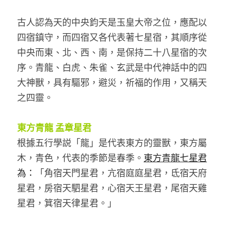
古人認為天的中央鈞天是玉皇大帝之位，應配以
四宿鎮守，而四宿又各代表著七星宿，其順序從
中央而東、北、西、南，是保持二十八星宿的次
序。青龍、白虎、朱雀、玄武是中代神話中的四
大神獸，具有驅邪，避災，祈福的作用，又稱天
之四靈。
東方青龍 孟章星君
根據五行學説「龍」是代表東方的靈獸，東方屬
木，青色，代表的季節是春季。
東方青龍七星君
為：
「角宿天門星君，亢宿庭庭星君，氐宿天府
星君，房宿天駟星君，心宿天王星君，尾宿天雞
星君，箕宿天律星君。」