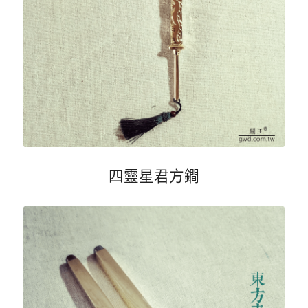
四靈星君方鐧