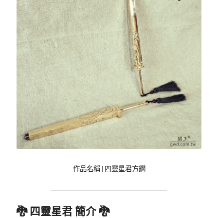
作品名稱 | 四靈星君方鐧
🐉 四靈星君 簡介 🐉