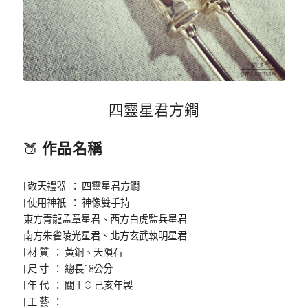
四靈星君方鐧
🍑 
作品名稱
| 敬天禮器 |： 四靈星君方鐧
| 使用神祇 |： 神像雙手持
東方青龍孟章星君、西方白虎監兵星君
南方朱雀陵光星君、北方玄武執明星君
| 材 質 |： 黃銅、天隕石
| 尺 寸 |： 總長18公分
| 年 代 |： 關王® 己亥年製
| 工 藝 |：