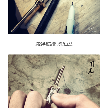
銅器手篆及實心浮雕工法