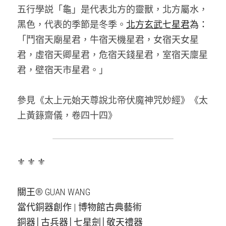
五行學説「龜」是代表北方的靈獸，北方屬水，
黑色，代表的季節是冬季。
北方玄武七星君
為：
「鬥宿天廟星君，牛宿天機星君，女宿天女星
君，虛宿天卿星君，危宿天錢星君，室宿天廩星
君，壁宿天市星君。」
參見《太上元始天尊說北帝伏魔神咒妙經》《太
上黃籙齋儀，卷四十四》
⚜️ ⚜️ ⚜️
關王® GUAN WANG
當代銅器創作 | 博物館古典藝術
銅器│古兵器│七星劍│敬天禮器