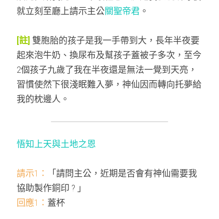
就立刻至廳上請示主公
關聖帝君
。
[註]
雙胞胎的孩子是我一手帶到大，長年半夜要
起來泡牛奶、換尿布及幫孩子蓋被子多次，至今
2個孩子九歲了我在半夜還是無法一覺到天亮，
習慣使然下很淺眠難入夢，神仙因而轉向托夢給
我的枕邊人。
悟知上天與土地之恩
請示1：
「請問主公，近期是否會有神仙需要我
協助製作銅印 ? 」
回應1：
蓋杯