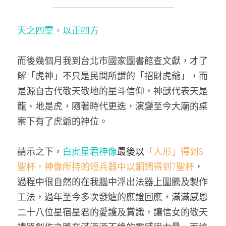
天之四靈，以正四方
而後幾個月我到台北市國家圖書館查文獻，才了
解「虎神」不只是民間所謂的「招財虎爺」，而
是源自古代敬天敬地的星斗信仰，神獸代表天是
龍、地是虎，隨著時代更迭，演變至今大廟的桌
案下有了虎爺的神位。
請示之下，
白虎星君神像
最後以
「人形」得到3
聖杯，
神像所持的短兵器中以銅鐧得到7聖杯
，
過程中很自然的在我腦中浮出法器上圖騰及製作
工法，過年至今多次發爐的應證回應，滿滿感恩
二十八位星宿星君的愛護及賞識，讓信女的敬天