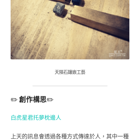
天隕石鑲嵌工藝
✏️ 
創作構思
✏️
白虎星​君托夢枕邊人
上天的訊息會透過各種方式傳達於人，其中一種