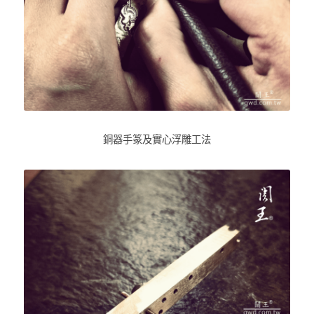
銅器手篆及實心浮雕工法