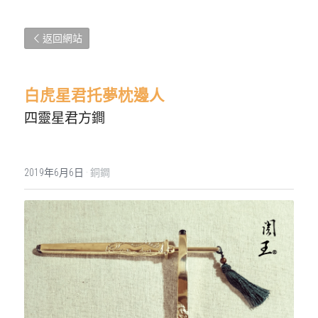
返回網站
白虎星君托夢枕邊人
四靈星君方鐧
2019年6月6日
·
銅鐧