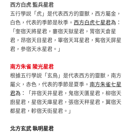
西方白虎 監兵星君
五行學説「虎」是代表西方的靈獸，西方屬金，
白色，代表的季節是秋季。
西方白虎七星君
為：
「奎宿天將星君，婁宿天獄星君，胃宿天倉星
君，昂宿天目星君，畢宿天耳星君，觜宿天屏星
君，參宿天水星君。」
南方朱雀 陵光星君
根據五行學説「玄鳥」是代表西方的靈獸，南方
屬火，赤色，代表的季節是夏季。
南方朱雀七星
君
為：
「井宿天井星君，鬼宿天匱星君，柳宿天
廚星君，星宿天庫星君，張宿天秤星君，翼宿天
都星君，軫宿天街星君。」
北方玄武 執明星君