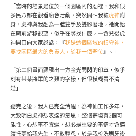
「當時的場景是位於一個園區內的廟裡，我和很
多民眾都在觀看廟會活動，突然間～我被
虎神
附
身，虎神與我融為一體雙手及雙腳著地，祂開始
在廟前游移觀望，似乎在尋找什麼，一會兒後虎
神開口向大家說話：『
我是這個區域的鎮守神，
要找園區最大的負責人，給我一個聖位
』。」
「第二個畫面顯現出一方金光閃閃的印章，似乎
刻有某某將軍的之類的字樣，但很模糊看不清
楚」
聽完之後，我人已完全清醒，為神仙工作多年，
大致明白虎神想表達的意思，整個夢境有2個可
能性，心想事不宜遲，想必是重要的事情才會連
續托夢給我先生，不敢輕忽，於是我梳洗刷牙後