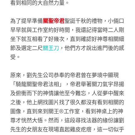
看到相同的大自然力量。
為了提早準備
關聖帝君
聖誔千秋的禮物，小倆口
早早就與工作室約好時間，我還記得當時二人剛
坐下就互相看了好幾次，直到確認好神尊相關細
節及選定二尺
關王刀
，他們方才說出進門後的感
受。
原來，劉先生公司恭奉的帝君曾在夢境中顯現
「騎龍關聖帝君法相」，帝君舉著關刀氣宇昂揚
及俯衝而下的神情讓他至今難忘，人從夢中醒來
之後，他上網找圖片找了很久都沒有看到相關的
圖像，直到來到關王®工作室，看到神桌上的神
尊才恍然大悟。然而，這段尋找法器的緣份讓劉
先生的女朋友在現場直起雞皮疙瘩，這一切似乎