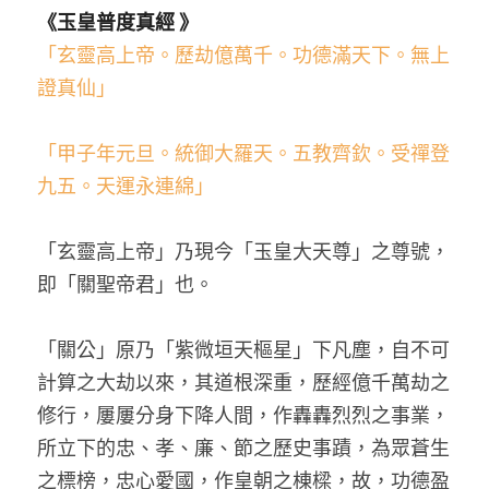
《玉皇普度真經 》
「玄靈高上帝。歷劫億萬千。功德滿天下。無上
證真仙」
「甲子年元旦。統御大羅天。五教齊欽。受禪登
九五。天運永連綿」
「玄靈高上帝」乃現今「玉皇大天尊」之尊號，
即「關聖帝君」也。
「關公」原乃「紫微垣天樞星」下凡塵，自不可
計算之大劫以來，其道根深重，歷經億千萬劫之
修行，屢屢分身下降人間，作轟轟烈烈之事業，
所立下的忠、孝、廉、節之歷史事蹟，為眾蒼生
之標榜，忠心愛國，作皇朝之棟樑，故，功德盈