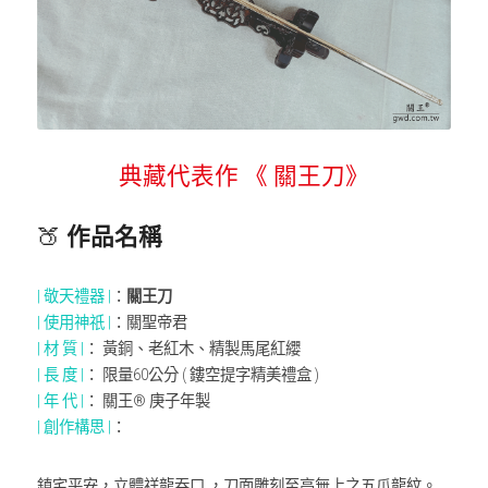
典藏代表作 《 關王刀》
🍑 
作品名稱
| 敬天禮器 |
：
關王刀
| 使用神祇 |
：關聖帝君
| 材 質 |
： 黃銅、老紅木、精製馬尾紅纓
| 長 度 |
： 限量60公分 ( 鏤空提字精美禮盒 )
| 年 代 |
： 關王® 庚子年製
| 創作構思 |
：
鎮宅平安，立體祥龍吞口 ，刀面雕刻至高無上之五爪龍紋。