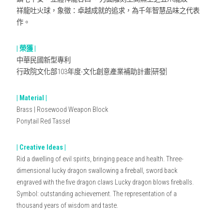
祥龍吐火球，象徵：卓越成就的追求，為千年智慧品味之代表
作。
| 榮獲 |
中華民國新型專利
行政院文化部103年度-文化創意產業補助計畫[研發]
| Material |
Brass | Rosewood Weapon Block
Ponytail Red Tassel
| Creative Ideas |
Rid a dwelling of evil spirits, bringing peace and health. Three-
dimensional lucky dragon swallowing a fireball, sword back 
engraved with the five dragon claws Lucky dragon blows fireballs. 
Symbol: outstanding achievement. The representation of a 
thousand years of wisdom and taste.