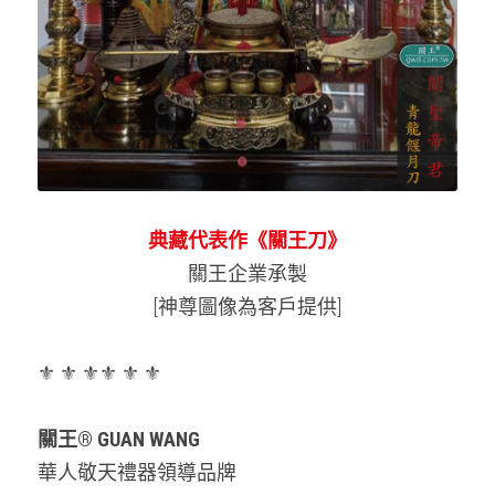
典藏代表作
《關王刀》
關王企業承製
[神尊圖像為客戶提供]
⚜️ ⚜️ ⚜️⚜️ ⚜️ ⚜️
關王® GUAN WANG 
華人敬天禮器領導品牌