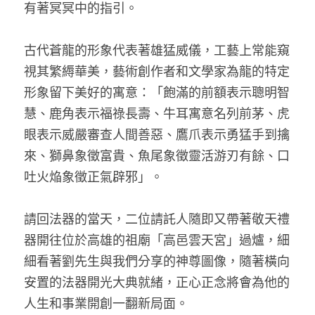
有著冥冥中的指引。
古代蒼龍的形象代表著雄猛威儀，工藝上常能窺
視其繁縟華美，藝術創作者和文學家為龍的特定
形象留下美好的寓意：「飽滿的前額表示聰明智
慧、鹿角表示福祿長壽、牛耳寓意名列前茅、虎
眼表示威嚴審查人間善惡、鷹爪表示勇猛手到擒
來、獅鼻象徵富貴、魚尾象徵靈活游刃有餘、口
吐火焔象徵正氣辟邪」。
請回法器的當天，二位請託人隨即又帶著敬天禮
器開往位於高雄的祖廟「高邑雲天宮」過爐，細
細看著劉先生與我們分享的神尊圖像，隨著橫向
安置的法器開光大典就緒，正心正念將會為他的
人生和事業開創一翻新局面。