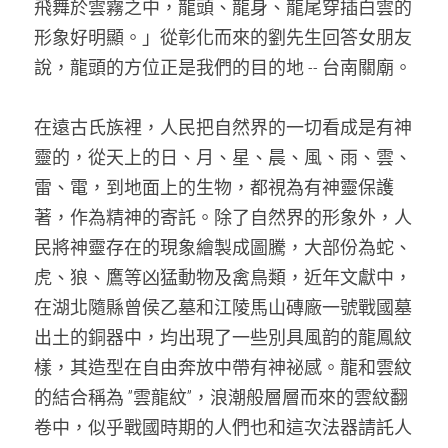
飛舞於雲霧之中，龍頭、龍身、龍尾穿插白雲的
形象好明顯。」從彰化而來的劉先生回答女朋友
說，龍頭的方位正是我們的目的地 -- 台南關廟。
在遠古氏族裡，人民把自然界的一切看成是有神
靈的，從天上的日、月、星、晨、風、雨、雲、
雷、電，到地面上的生物，都視為有神靈保護
著，作為精神的寄託。除了自然界的形象外，人
民將神靈存在的現象繪製成圖騰，大部份為蛇、
虎、狼、鷹等凶猛動物及禽鳥類，近年文獻中，
在湖北隨縣曾侯乙墓和江陵馬山磚廠一號戰國墓
出土的銅器中，均出現了一些別具風韵的龍鳳紋
樣，其造型在自由奔放中帶有神祕感。龍和雲紋
的結合稱為 ”雲龍紋”，浪潮般層層而來的雲紋翻
卷中，似乎戰國時期的人們也和這次法器請託人