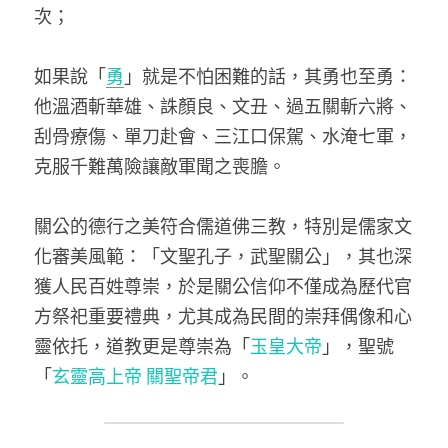
次；　
如果說「
勇
」就是不怕困難的話，其勇也至勇：
他溫酒斬華雄、誅顏良、文丑、過五關斬六將、
刮骨療傷、單刀赴會、三江口保駕、水淹七軍，
克服千難萬險讓敵軍聞之喪膽。
關公的德行之美符合儒道佛三教，特別是儒家文
化審美風範：「文聖孔子，武聖關公」，其也深
獲人民百姓尊崇，於是關公信仰不僅成為歷代官
方祭祀重要禮典，尤其成為民間的崇拜偶像和心
靈依托，道教更是尊崇為「
玉皇大帝
」，聖號
「
玄靈高上帝 關聖帝君
」。