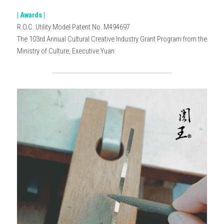
| Awards |
R.O.C. Utility Model Patent No. M494697
The 103rd Annual Cultural Creative Industry Grant Program from the 
Ministry of Culture, Executive Yuan