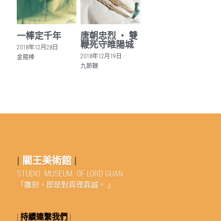
一棒定千年
唐朝忠烈 ‧ 雙
鞭死守睢陽城
2018年12月28日
·
2018年12月19日
·
金箍棒
九節鞭
| 
關王美術館
|
STUDIO  MUSEUM  OF LORD GUAN
「雕刻，即是對真理真誠。 」
| 
持續連繫我們
 |