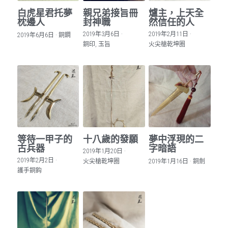
白虎星君托夢
親兄弟接旨冊
爐主，上天全
枕邊人
封神職
然信任的人
2019年3月6日
·
2019年2月11日
·
2019年6月6日
·
銅鐧
銅印,
玉旨
火尖槍乾坤圈
等待一甲子的
十八歲的發願
夢中浮現的二
古兵器
字暗語
2019年1月20日
·
2019年2月2日
·
火尖槍乾坤圈
2019年1月16日
·
銅劍
護手銅鈎