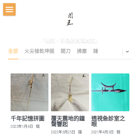
關王美術館
雕刻家精神
「雕刻，即是對真理真誠」
皇室典藏
全部
火尖槍乾坤圈
關刀
拂塵
鐘
歷年作品
禮器創作
搜索
千年記憶拼圖
覆天震地的鐘
透視急診室之
聲響起
眼
2023年1月4日
·
戟
2022年3月25日
·
鐘
2021年4月3日
·
戟