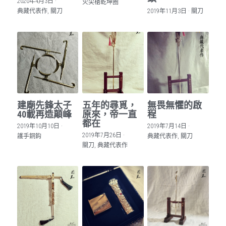
2020年4月3日
·
火尖槍乾坤圈
典藏代表作,
關刀
2019年11月3日
·
關刀
建廟先鋒太子
五年的尋覓，
無畏無懼的啟
40載再造顛峰
原來，帝一直
程
都在
2019年10月10日
·
2019年7月14日
·
2019年7月26日
·
護手銅鈎
典藏代表作,
關刀
關刀,
典藏代表作