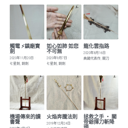
觸電 ⚡️鎮廟寶
如心如肺 如您
龍化雲指路
劍
不可無
2020年8月16日
·
2020年11月20日
·
2020年9月7日
·
典藏代表作,
關刀
七星劍,
銅劍
七星劍,
銅劍
機場傳來的讀
火焔奔騰法則
拯救之手 ‧ 關
書聲
帝爺揮刀斬降
2019年12月24日
·
頭